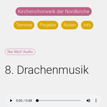
Zum
Inhalt
Kirchenchorwerk der Nordkirche
springen
Termine
Projekte
Noten
Info
Nur Mut! Audio
8. Drachenmusik