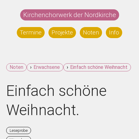
Zum
Inhalt
Kirchenchorwerk der Nordkirche
springen
Termine
Projekte
Noten
Info
Noten
Erwachsene
Einfach schöne Weihnacht
Einfach schöne
Weihnacht.
Leseprobe