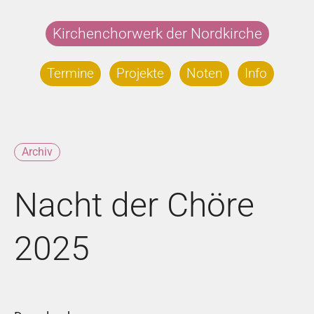
Zum
Inhalt
Kirchenchorwerk der Nordkirche
springen
Termine
Projekte
Noten
Info
Archiv
Nacht der Chöre
2025