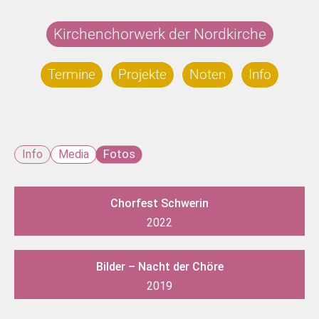
Zum
Inhalt
Kirchenchorwerk der Nordkirche
springen
Termine
Projekte
Noten
Info
Fotos
Info
Media
Chorfest Schwerin
2022
Bilder – Nacht der Chöre
2019