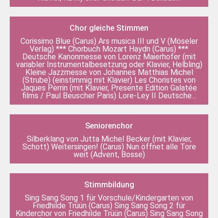
Chor gleiche Stimmen
Corissimo Blue (Carus) Ars musica III und V (Möseler
Verlag) *** Chorbuch Mozart Haydn (Carus) ***
Deutsche Kanonmesse von Lorenz Maierhofer (mit
variabler Instrumentalbesetzung oder Klavier, Helbling)
Kleine Jazzmesse von Johannes Matthias Michel
(Strube) (einstimmig mit Klavier) Les Choristes von
Jaques Perrin (mit Klavier, Presente Edition Galatée
films / Paul Beuscher Paris) Lore-Ley II Deutsche…
Seniorenchor
Silberklang von Jutta Michel Becker (mit Klavier,
Schott) Weitersingen! (Carus) Nun öffnet alle Tore
weit (Advent, Bosse)
Stimmbildung
Sing Sang Song 1 für Vorschule/Kindergarten von
Friedhilde Trüün (Carus) Sing Sang Song 2 für
Kinderchor von Friedhilde Trüün (Carus) Sing Sang Song