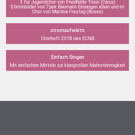
3 für Jugendchor von Friedhilde Trüün (Carus)
Stimmbilder von Tjark Baumann Einsingen allein und im
Chor von Martina Freytag (Bosse)
stromaufwärts
Chorheft 2018 des ECNB
Einfach Singen
Mit einfachen Mitteln zur klangvollen Mehrstimmigkeit