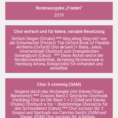
Notenausgabe „Frieden“
2019
Chor einfach und für kleine, variable Besetzung
Einfach Singen (Strube) *** Sing along Sing mit! von
Jan Schumacher (Peters) The Oxford Book of Flexible
Anthems (Oxford) Chor aktuell (+ Basis, Junior,
International) Chorbuch zum Evangelischen
Gesangbuch (Carus) *** Diese Noten sind in der
Nordkirchenbibliothek, Abteilung Kirchenmusik in
Hamburg Altona, Königstraße 54 vorhanden und
einsehbar.
Chor 3-stimmig (SAM)
Singend durch das Kirchenjahr (mit Klavier/Orgel,
Bärenreiter) *** 3voices Band 2 Geistliche Chormusik
(Helbling) Chor im Ohr Band 1 + 2 (SAM und Klavier,
Strube) Chorbuch a tre – dreistimmige Chorsätze für
den Gottesdienst (Carus) *** Chor exclusiv Bd. 3
Gospel und Spirituals von Carsten Gerlitz (SAM und
Klavier, KDM) Chor exclusiv Bd. 4 Ballads…