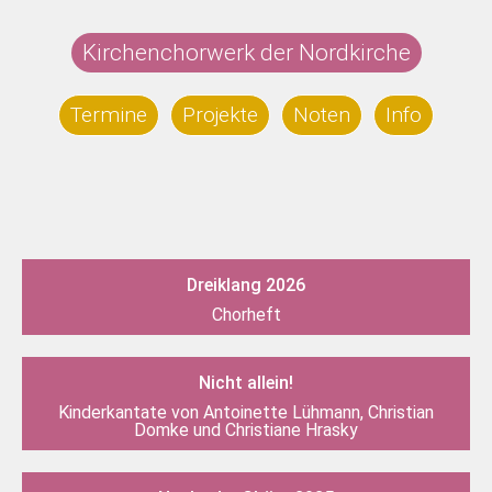
Zum
Inhalt
Kirchenchorwerk der Nordkirche
springen
Termine
Projekte
Noten
Info
Dreiklang 2026
Chorheft
Nicht allein!
Kinderkantate von Antoinette Lühmann, Christian
Domke und Christiane Hrasky