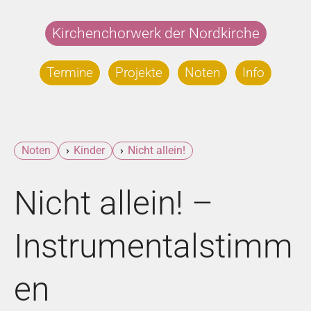
Zum
Inhalt
Kirchenchorwerk der Nordkirche
springen
Termine
Projekte
Noten
Info
Noten
Kinder
Nicht allein!
Nicht allein! –
Instrumentalstimm
en